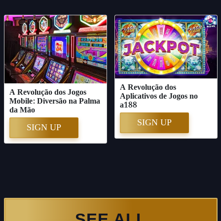
A Revolução dos
A Revolução dos Jogos
Aplicativos de Jogos no
Mobile: Diversão na Palma
a188
da Mão
SIGN UP
SIGN UP
SEE ALL