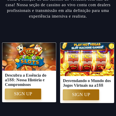
casa! Nossa seção de cassino ao vivo conta com dealers
profissionais e transmissão em alta definição para uma
experiência imersiva e realista.
Descubra a Essência do
a188: Nossa História e
Desvendando o Mundo dos
Compromissos
Jogos Virtuais na a188
SIGN UP
SIGN UP