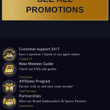
PROMOTIONS
Customer support 24/7
have a question ? Speak to our agent online
Contact CS
New Member Guide
Check out FAQ and guides
Check now
Affiliates Program
Partner with us and earn some income!
Find Out more
Partnerships
Meet our Brand Ambassadors & Sports Partners
Learnt more