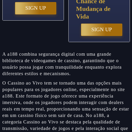
Chance de
SIGN UP
Mudança de
Vida
SIGN UP
A a188 combina segurança digital com uma grande
biblioteca de videogames de cassino, garantindo que o
usuário possa jogar com tranquilidade enquanto explora
diferentes estilos e mecanismos.
O Cassino ao Vivo tem se tornado uma das opções mais
populares para os jogadores online, especialmente no site
a188. Este formato de jogo oferece uma experiência
imersiva, onde os jogadores podem interagir com dealers
reais em tempo real, proporcionando uma sensação de estar
em um cassino físico sem sair de casa. No a188, a
categoria Cassino ao Vivo se destaca pela qualidade de
transmissão, variedade de jogos e pela interação social que