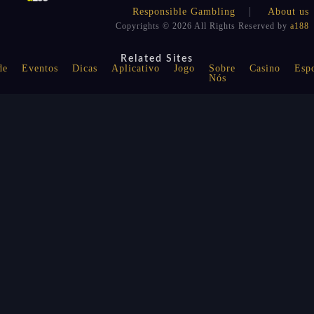
Responsible Gambling
About us
Copyrights © 2026 All Rights Reserved by
a188
Related Sites
de
Eventos
Dicas
Aplicativo
Jogo
Sobre
Casino
Espo
Nós