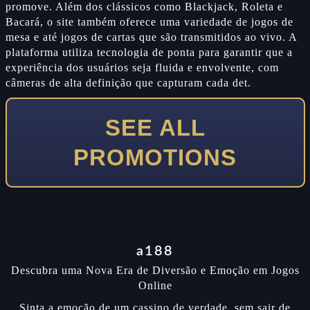
promove. Além dos clássicos como Blackjack, Roleta e
Bacará, o site também oferece uma variedade de jogos de
mesa e até jogos de cartas que são transmitidos ao vivo. A
plataforma utiliza tecnologia de ponta para garantir que a
experiência dos usuários seja fluida e envolvente, com
câmeras de alta definição que capturam cada det.
SEE ALL
PROMOTIONS
a188
Descubra uma Nova Era de Diversão e Emoção em Jogos
Online
Sinta a emoção de um cassino de verdade, sem sair de