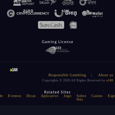
Gaming License
Responsible Gambling
About us
Copyrights © 2026 All Rights Reserved by
a188
Related Sites
de
Eventos
Dicas
Aplicativo
Jogo
Sobre
Casino
Espo
Nós