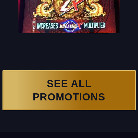
SEE ALL
PROMOTIONS