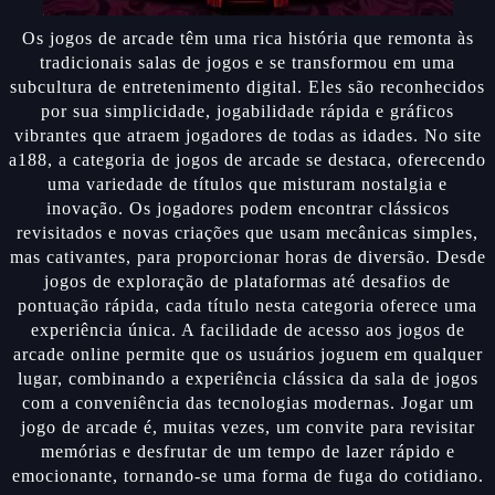
Os jogos de arcade têm uma rica história que remonta às
tradicionais salas de jogos e se transformou em uma
subcultura de entretenimento digital. Eles são reconhecidos
por sua simplicidade, jogabilidade rápida e gráficos
vibrantes que atraem jogadores de todas as idades. No site
a188, a categoria de jogos de arcade se destaca, oferecendo
uma variedade de títulos que misturam nostalgia e
inovação. Os jogadores podem encontrar clássicos
revisitados e novas criações que usam mecânicas simples,
mas cativantes, para proporcionar horas de diversão. Desde
jogos de exploração de plataformas até desafios de
pontuação rápida, cada título nesta categoria oferece uma
experiência única. A facilidade de acesso aos jogos de
arcade online permite que os usuários joguem em qualquer
lugar, combinando a experiência clássica da sala de jogos
com a conveniência das tecnologias modernas. Jogar um
jogo de arcade é, muitas vezes, um convite para revisitar
memórias e desfrutar de um tempo de lazer rápido e
emocionante, tornando-se uma forma de fuga do cotidiano.