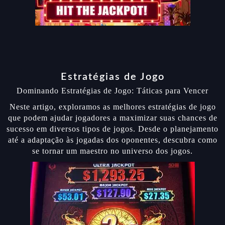
Estratégias de Jogo
Dominando Estratégias de Jogo: Táticas para Vencer
Neste artigo, exploramos as melhores estratégias de jogo
que podem ajudar jogadores a maximizar suas chances de
sucesso em diversos tipos de jogos. Desde o planejamento
até a adaptação às jogadas dos oponentes, descubra como
se tornar um maestro no universo dos jogos.