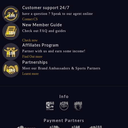
Customer support 24/7
have a question ? Speak to our agent online
Contact CS
New Member Guide
Check out FAQ and guides
Check now
Affiliates Program
Partner with us and earn some income!
Find Out more
Partnerships
Meet our Brand Ambassadors & Sports Partners
Learnt more
Info
Payment Partners