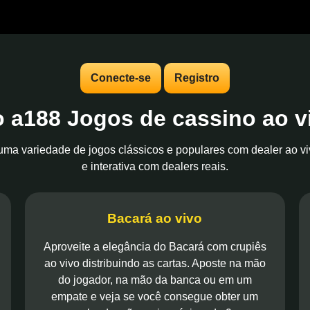
Conecte-se
Registro
o a188 Jogos de cassino ao v
uma variedade de jogos clássicos e populares com dealer ao v
e interativa com dealers reais.
Bacará ao vivo
Aproveite a elegância do Bacará com crupiês
ao vivo distribuindo as cartas. Aposte na mão
do jogador, na mão da banca ou em um
empate e veja se você consegue obter um