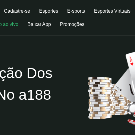
Cadastre-se
Esportes
E-sports
Esportes Virtuais
 ao vivo
Baixar App
Promoções
ção Dos
No a188