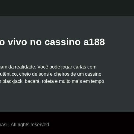
o vivo no cassino a188
mam da realidade. Você pode jogar cartas com
têntico, cheio de sons e cheiros de um cassino.
 blackjack, bacará, roleta e muito mais em tempo
il. All rights reserved.