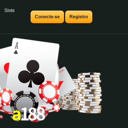
Slots
Conecte-se
Registro