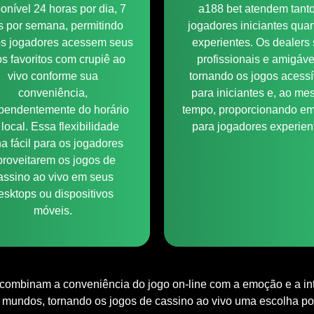
onível 24 horas por dia, 7
a188 bet atendem tanto
s por semana, permitindo
jogadores iniciantes qua
os jogadores acessem seus
experientes. Os dealers
os favoritos com crupiê ao
profissionais e amigáve
vivo conforme sua
tornando os jogos acessí
conveniência,
para iniciantes e, ao m
pendentemente do horário
tempo, proporcionando e
 local. Essa flexibilidade
para jogadores experien
na fácil para os jogadores
proveitarem os jogos de
assino ao vivo em seus
esktops ou dispositivos
móveis.
t combinam a conveniência do jogo on-line com a emoção e a in
 mundos, tornando os jogos de cassino ao vivo uma escolha pop