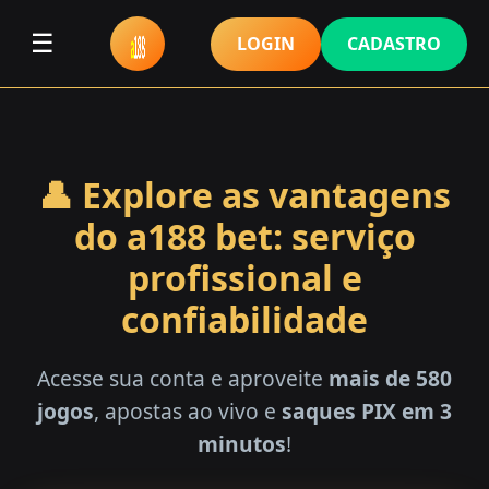
☰
LOGIN
CADASTRO
👤 Explore as vantagens
do a188 bet: serviço
profissional e
confiabilidade
Acesse sua conta e aproveite
mais de 580
jogos
, apostas ao vivo e
saques PIX em 3
minutos
!