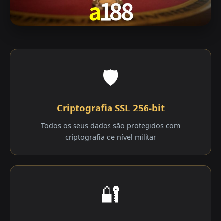
🛡️
Criptografia SSL 256-bit
Todos os seus dados são protegidos com
criptografia de nível militar
🔐