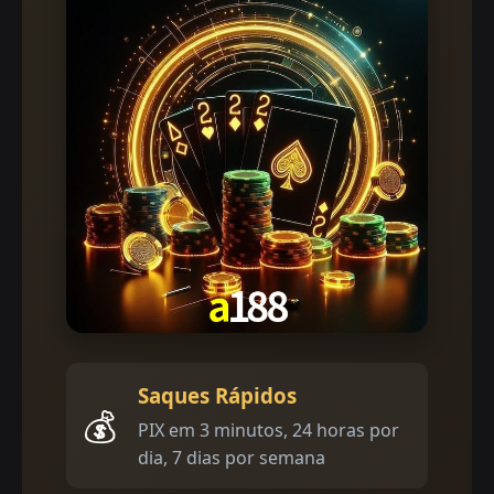
Saques Rápidos
💰
PIX em 3 minutos, 24 horas por
dia, 7 dias por semana