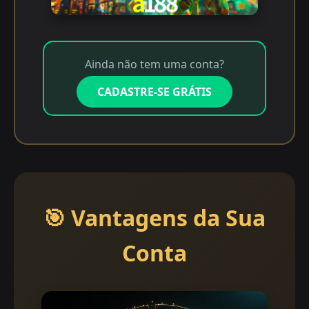
Ainda não tem uma conta?
CADASTRE-SE GRÁTIS
🎯 Vantagens da Sua
Conta