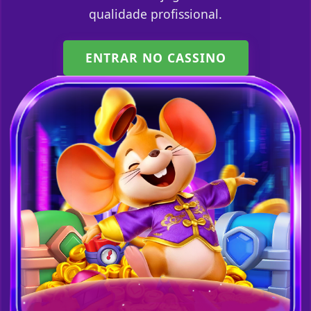
qualidade profissional.
ENTRAR NO CASSINO