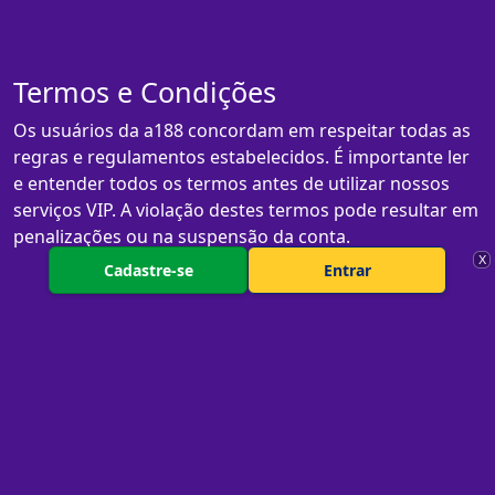
Termos e Condições
Os usuários da a188 concordam em respeitar todas as
regras e regulamentos estabelecidos. É importante ler
e entender todos os termos antes de utilizar nossos
serviços VIP. A violação destes termos pode resultar em
penalizações ou na suspensão da conta.
X
Cadastre-se
Entrar