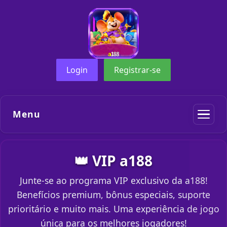
Login
Registrar-se
Menu
👑 VIP a188
Junte-se ao programa VIP exclusivo da a188!
Benefícios premium, bônus especiais, suporte
prioritário e muito mais. Uma experiência de jogo
única para os melhores jogadores!