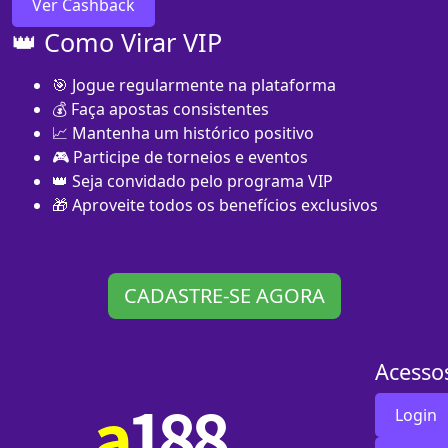
Ver Cashback
👑 Como Virar VIP
🎯 Jogue regularmente na plataforma
💰 Faça apostas consistentes
📈 Mantenha um histórico positivo
🎮 Participe de torneios e eventos
👑 Seja convidado pelo programa VIP
🎁 Aproveite todos os benefícios exclusivos
CADASTRE-SE AGORA
Acesso
Login