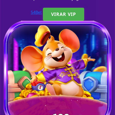
54Bet
VIRAR VIP